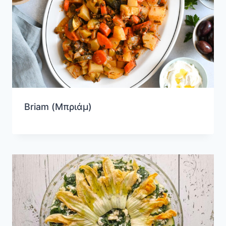
Briam (Μπριάμ)