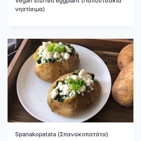
Vegan stuffed eggplant (Παπουτσάκια
νηστίσιμα)
Spanakopatata (Σπανακοπατάτα)